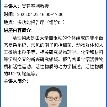
主讲人
：
吴建春副教授
时间
：
202
5
.
04
.
22
16
:
00
~
17
:
0
0
地点
：
多功能报告厅（
组阶
0
2）
讲座内容简介
：
活性物质是由大量自驱动的个体组成的非平衡
态复杂系统，常见的例子包括细菌、动物群体和人
工微纳米粒子等，相关研究是物理学、化学和材料
等学科交叉的新兴研究领域。报告着重介绍活性物
质和活性运动，活性物质的动力学描述，活性物质
的非平衡输运等。
主讲人简介：