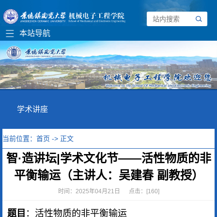
学术讲座
当前位置：
首页
->
正文
智·造讲坛|学术文化节——活性物质的非
平衡输运（主讲人：吴建春 副教授）
时间：2025年04月21日 点击：[
160
]
题目
：
活性物质的非平衡输运